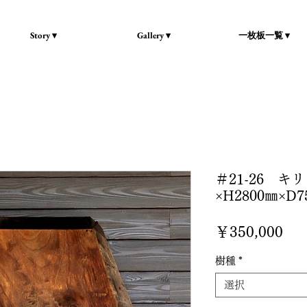
Story ▾
Gallery ▾
一枚板一覧 ▾
＃21-26 キ
×H2800㎜×D7
価
￥350,000
格
樹種
*
選択