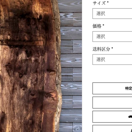
サイズ
*
選択
価格
*
選択
送料区分
*
選択
特
