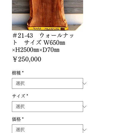
＃21-43 ウォールナッ
ト サイズ W650㎜
×H2500㎜×D70㎜
価
￥250,000
格
樹種
*
サイズ
*
価格
*