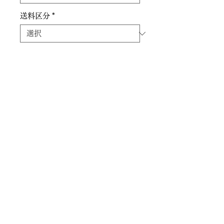
送料区分
*
🚛 送料はこちらから
お支払いについて
特定商取引に基づく表記
クーリングオフ
営業時間： 9：00～18：00
​定休日： 水曜日
〒671-2103​