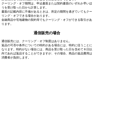
クーリング・オフ期間は、申込書面または契約書面のいずれか早いほ
うを受け取った日から計算します。
書面の記載内容に不備があるときは、所定の期間を過ぎていてもクー
リング・オフできる場合があります。
金融商品や宅地建物の契約等でもクーリング・オフができる取引があ
ります。
通信販売の場合
通信販売には、クーリング・オフ制度はありません。
返品の可否や条件についての特約がある場合には、特約に従うことに
なります。特約がない場合には、商品を受け取った日を含めて８日以
内であれば返品することができますが、その場合、商品の返品費用は
消費者が負担します。
営業時間： 9：00～18：00
​定休日： 水曜日
〒671-2103​
兵庫県姫路市夢前町前之庄3128-1-1F
お問い合わせ
Tel:
079-336-3183
mail:
takatani23302330@gmail.com
株式会社高谷工務店
建築デザイン・無垢の家 新築/リフォーム