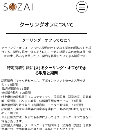
クーリングオフについて
クーリング・オフってなに？
クーリング・オフは、いったん契約の申し込みや契約の締結をした場
合でも、契約を再考できるようにし、一定の期間であれば無条件で契
約の申し込みを撤回したり、契約を解除したりできる制度です。
特定商取引法におけるクーリング・オフができ
る取引と期間
訪問販売（キャッチセールス、アポイントメントセールス等を含
む）：8日間
電話勧誘販売：8日間
連鎖販売取引：20日間
特定継続的役務提供（エステティック、美容医療、語学教室、家庭教
師、学習塾、パソコン教室、結婚相手紹介サービス）：8日間
業務提供誘引販売取引（内職商法、モニター商法等）：20日間
訪問購入（業者が消費者の自宅等を訪ねて、商品の買い取りを行うも
の）：8日間
※上記販売方法・取引でも条件によってはクーリング・オフできない
場合があります。
訪問購入の場合、クーリング・オフ期間内は、消費者（売主）は買取
業者に対して売却商品の引き渡しを拒むことができます。