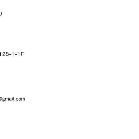
0
8-1-1F
gmail.com